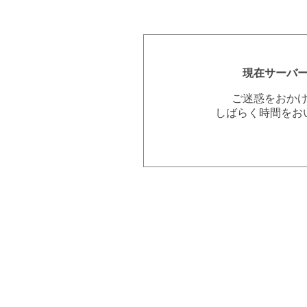
現在サーバ
ご迷惑をおか
しばらく時間をお