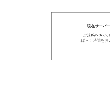
現在サーバ
ご迷惑をおか
しばらく時間をお