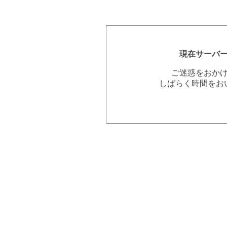
現在サーバ
ご迷惑をおか
しばらく時間をお