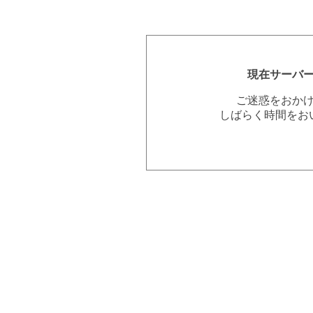
現在サーバ
ご迷惑をおか
しばらく時間をお