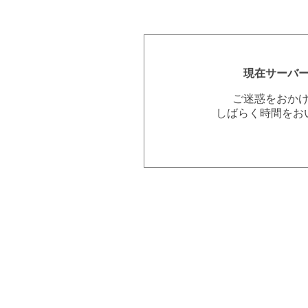
現在サーバ
ご迷惑をおか
しばらく時間をお