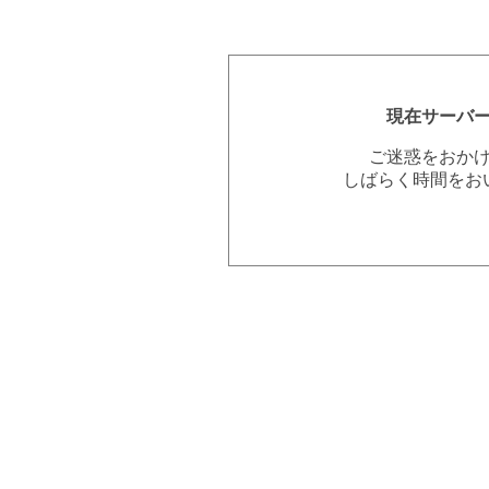
現在サーバ
ご迷惑をおか
しばらく時間をお