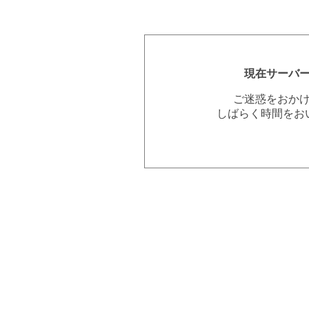
現在サーバ
ご迷惑をおか
しばらく時間をお