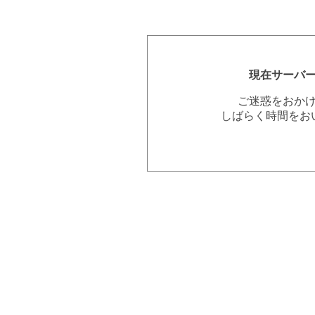
現在サーバ
ご迷惑をおか
しばらく時間をお