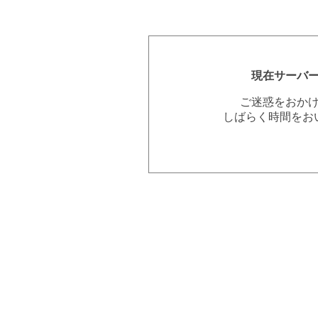
現在サーバ
ご迷惑をおか
しばらく時間をお