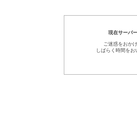
現在サーバ
ご迷惑をおか
しばらく時間をお