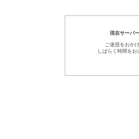
現在サーバ
ご迷惑をおか
しばらく時間をお