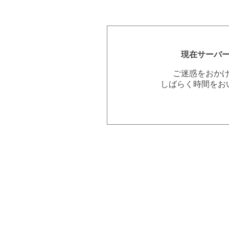
現在サーバ
ご迷惑をおか
しばらく時間をお