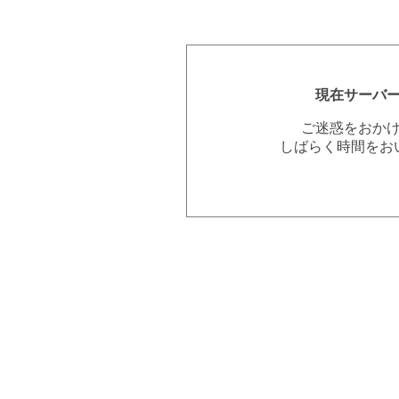
現在サーバ
ご迷惑をおか
しばらく時間をお