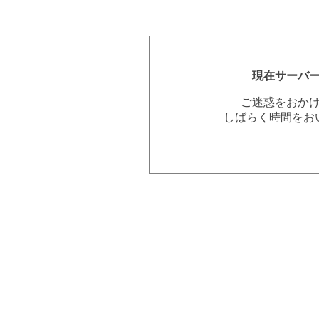
現在サーバ
ご迷惑をおか
しばらく時間をお