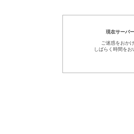
現在サーバ
ご迷惑をおか
しばらく時間をお