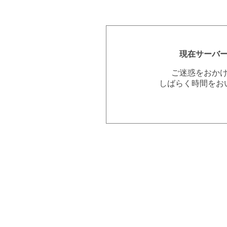
現在サーバ
ご迷惑をおか
しばらく時間をお