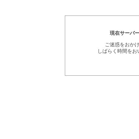
現在サーバ
ご迷惑をおか
しばらく時間をお