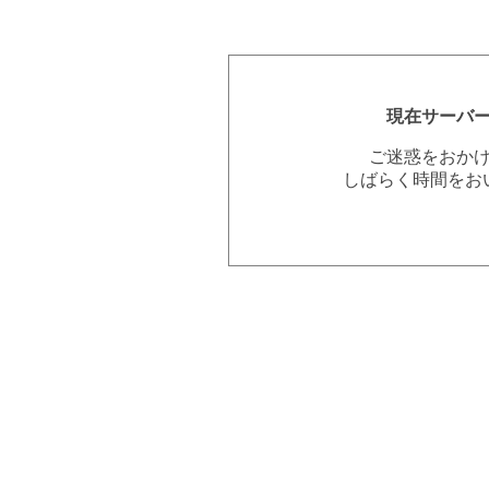
現在サーバ
ご迷惑をおか
しばらく時間をお