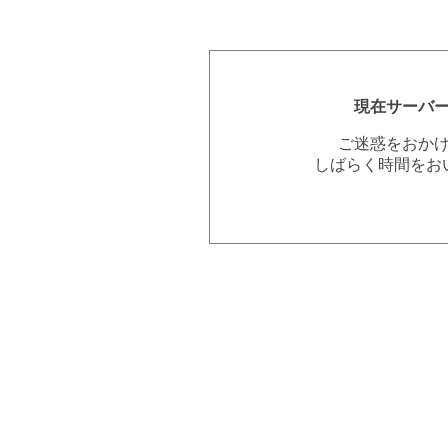
現在サーバ
ご迷惑をおか
しばらく時間をお