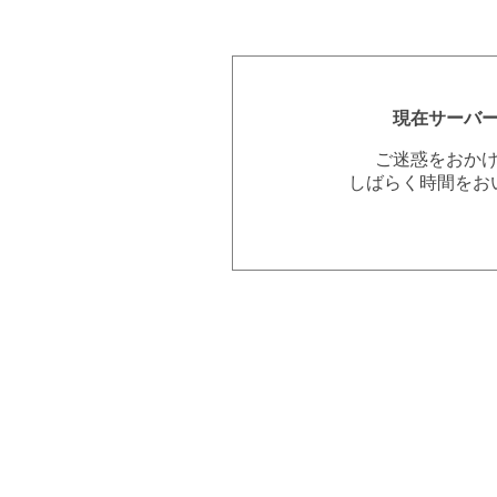
現在サーバ
ご迷惑をおか
しばらく時間をお