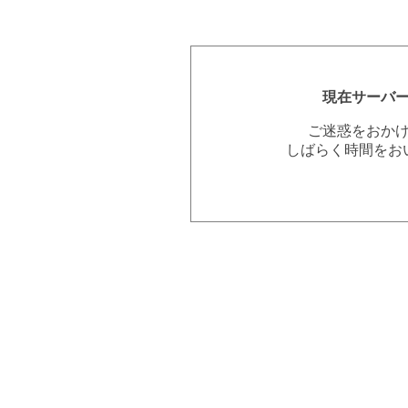
現在サーバ
ご迷惑をおか
しばらく時間をお