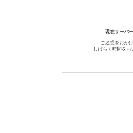
現在サーバ
ご迷惑をおか
しばらく時間をお