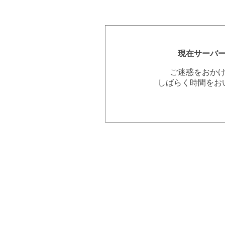
現在サーバ
ご迷惑をおか
しばらく時間をお