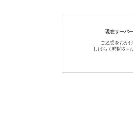
現在サーバ
ご迷惑をおか
しばらく時間をお