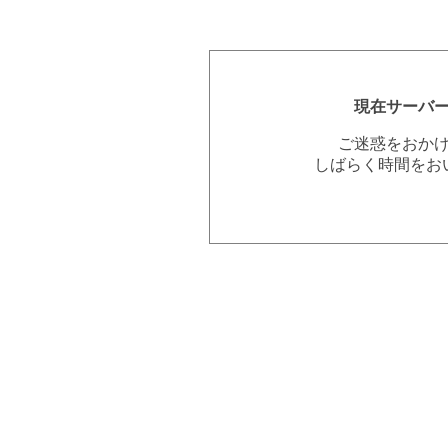
現在サーバ
ご迷惑をおか
しばらく時間をお