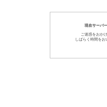
現在サーバ
ご迷惑をおか
しばらく時間をお