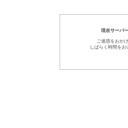
現在サーバ
ご迷惑をおか
しばらく時間をお