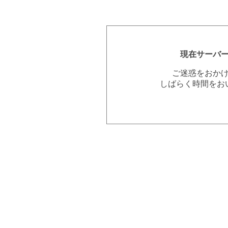
現在サーバ
ご迷惑をおか
しばらく時間をお