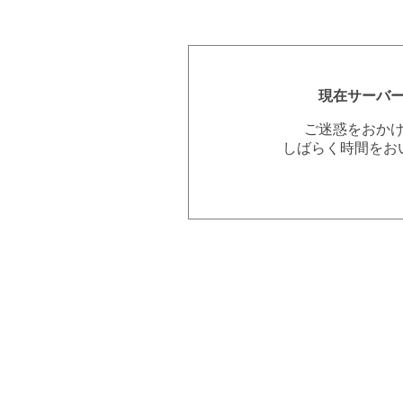
現在サーバ
ご迷惑をおか
しばらく時間をお