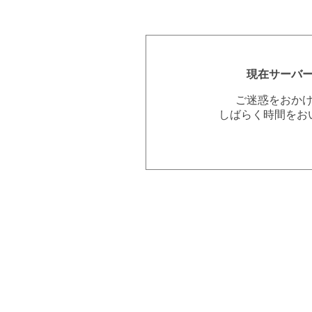
現在サーバ
ご迷惑をおか
しばらく時間をお