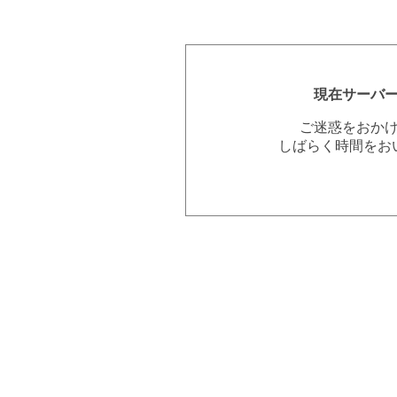
現在サーバ
ご迷惑をおか
しばらく時間をお