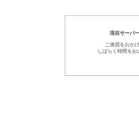
現在サーバ
ご迷惑をおか
しばらく時間をお