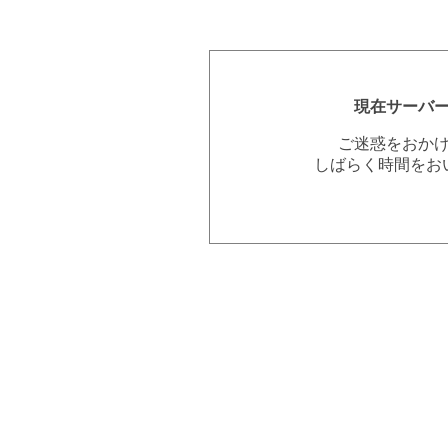
現在サーバ
ご迷惑をおか
しばらく時間をお