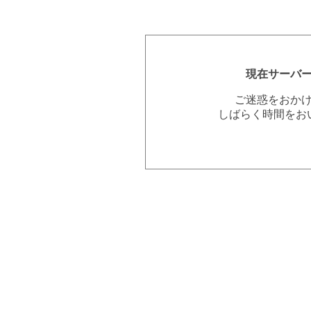
現在サーバ
ご迷惑をおか
しばらく時間をお