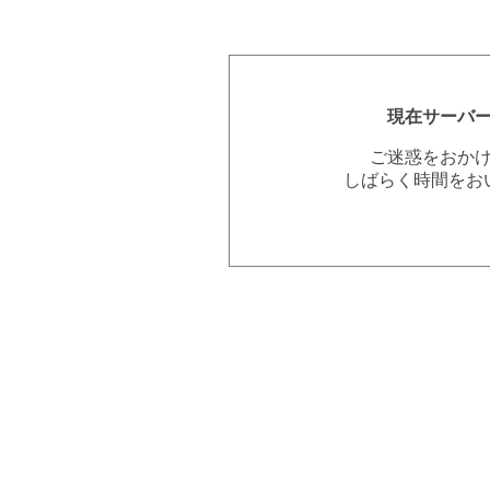
現在サーバ
ご迷惑をおか
しばらく時間をお