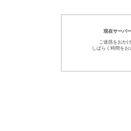
現在サーバ
ご迷惑をおか
しばらく時間をお