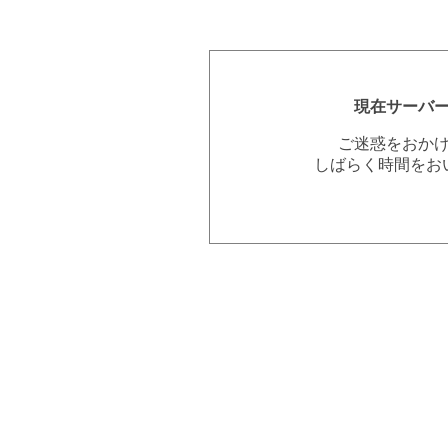
現在サーバ
ご迷惑をおか
しばらく時間をお