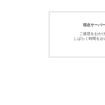
現在サーバ
ご迷惑をおか
しばらく時間をお