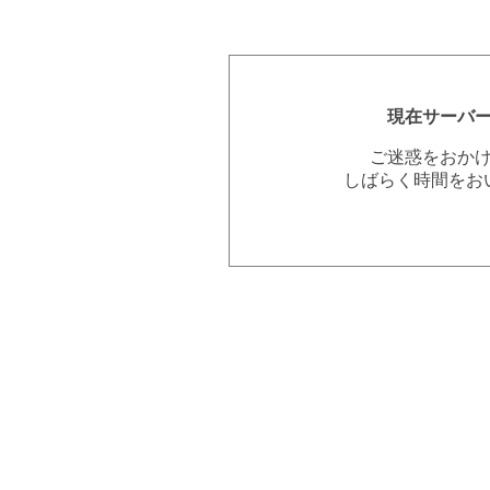
現在サーバ
ご迷惑をおか
しばらく時間をお