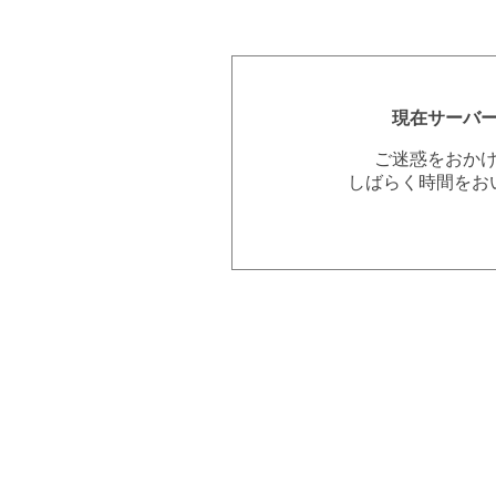
現在サーバ
ご迷惑をおか
しばらく時間をお