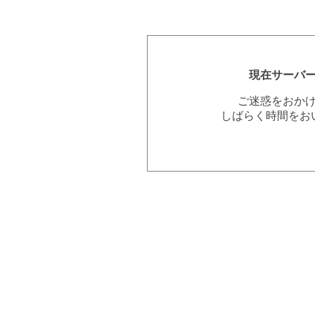
現在サーバ
ご迷惑をおか
しばらく時間をお