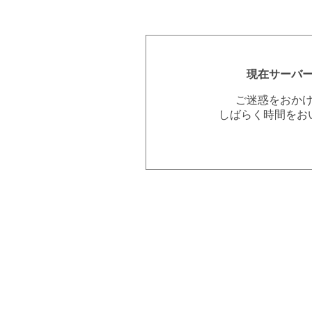
現在サーバ
ご迷惑をおか
しばらく時間をお