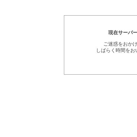
現在サーバ
ご迷惑をおか
しばらく時間をお