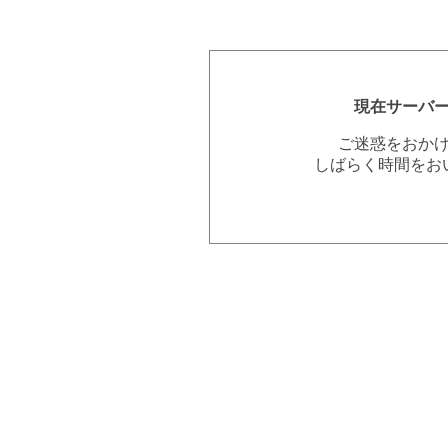
現在サーバ
ご迷惑をおか
しばらく時間をお