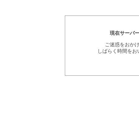
現在サーバ
ご迷惑をおか
しばらく時間をお