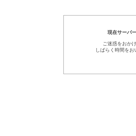
現在サーバ
ご迷惑をおか
しばらく時間をお