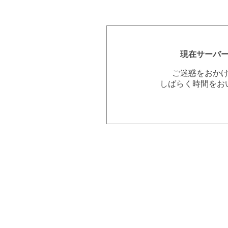
現在サーバ
ご迷惑をおか
しばらく時間をお