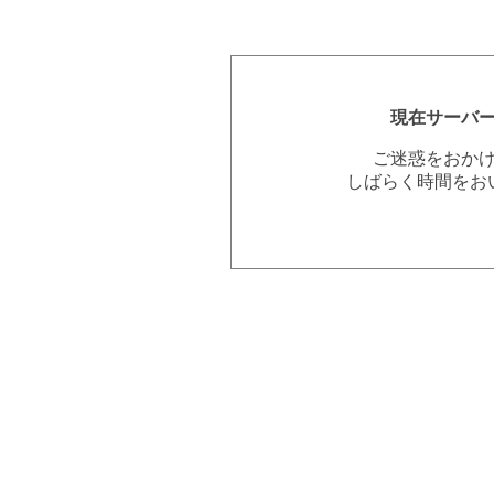
現在サーバ
ご迷惑をおか
しばらく時間をお