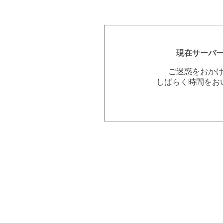
現在サーバ
ご迷惑をおか
しばらく時間をお