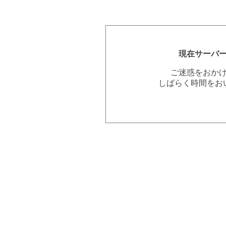
現在サーバ
ご迷惑をおか
しばらく時間をお